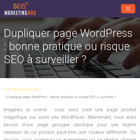
Dupliquer page WordPress
: bonne pratique ou risque
SEO à surveiller ?
/
Référencement SEO
/ Dupliquer page WordPress : bonne pratique ou risque SEO à surveiller ?
Imaginez la scène : vous avez créé une page produit
magnifique sur votre site WordPress. Maintenant, vous avez
besoin d’une page presque identique pour une légère
variation de ce produit, peut-être une couleur différente. Ou
encore, vous organisez un événement qui se répète chaque