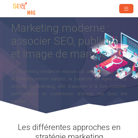
Marketing moderne :
associer SEO, publicité
et image de marque
Le marketing moderne repose sur une synergie entre
le référencement naturel, la publicité en ligne et les
actions de branding, afin d’assurer à la fois visibilité,
performance et cohérence d’image sur tous les
canaux.
Les différentes approches en
stratégie marketing